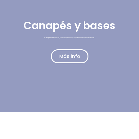
Canapés y bases
Canapés de madera, con cajones o con zapatero. canapés eléctricos…
Más info